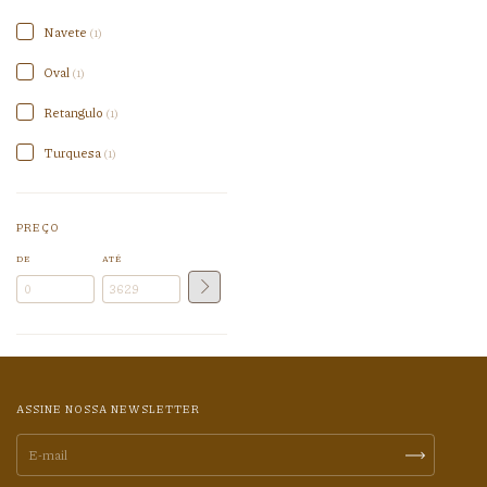
Navete
(1)
Oval
(1)
Retangulo
(1)
Turquesa
(1)
PREÇO
DE
ATÉ
ASSINE NOSSA NEWSLETTER