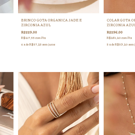
BRINCO GOTA ORGANICA JADE E
COLAR GOTA O
ZIRCONIA AZUL
ZIRCONIA AZU
R$229,00
R$296,00
R$217,55
com
Pix
R$281,20
com
Pix
4
x de
R$57,25
sem juros
5
x de
R$59,20
sem 