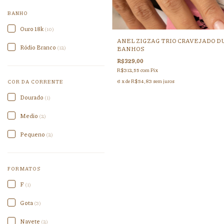
BANHO
Ouro 18k
(10)
ANEL ZIGZAG TRIO CRAVEJADO D
Ródio Branco
(12)
BANHOS
R$329,00
R$312,55
com
Pix
6
x de
R$54,83
sem juros
COR DA CORRENTE
Dourado
(1)
Medio
(2)
Pequeno
(2)
FORMATOS
F
(1)
Gota
(3)
Navete
(2)