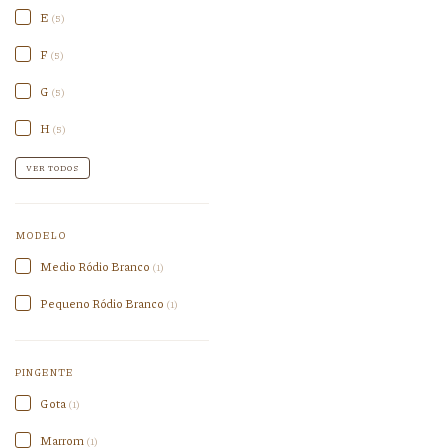
E
(5)
F
(5)
G
(5)
H
(5)
VER TODOS
MODELO
Medio Ródio Branco
(1)
Pequeno Ródio Branco
(1)
PINGENTE
Gota
(1)
Marrom
(1)