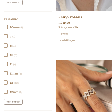
VER TODOS
LENÇO PASLEY
TAMANHO
R$49,00
10mm
R$46,55
com
Pix
(8)
2 cores
7
(1)
12
x de
R$5,04
8
(4)
10
(5)
11
(1)
11mm
(2)
12
(36)
12mm
(2)
VER TODOS