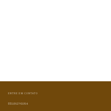
ENTRE EM CONTATO
5511912761914