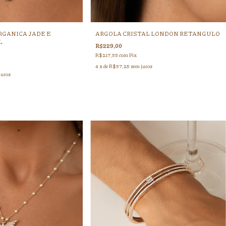
RGANICA JADE E
ARGOLA CRISTAL LONDON RETANGULO
L
R$229,00
R$217,55
com
Pix
4
x de
R$57,25
sem juros
juros