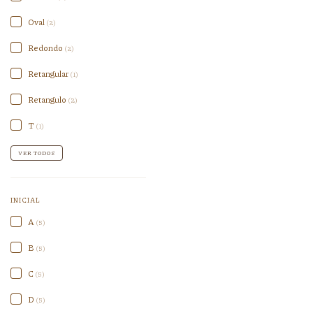
Oval
(2)
Redondo
(2)
Retangular
(1)
Retangulo
(2)
T
(1)
VER TODOS
INICIAL
A
(5)
B
(5)
C
(5)
D
(5)