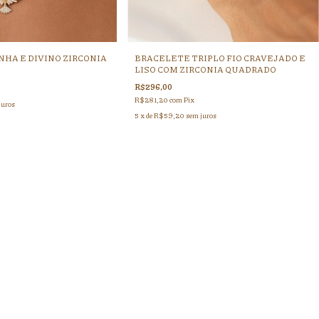
NHA E DIVINO ZIRCONIA
BRACELETE TRIPLO FIO CRAVEJADO E
LISO COM ZIRCONIA QUADRADO
R$296,00
R$281,20
com
Pix
juros
5
x de
R$59,20
sem juros