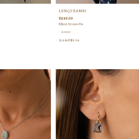
LENÇO BAMBI
R$49,00
R$46,55
com
Pix
2 cores
12
x de
R$5,04