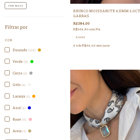
VER MAIS
BRINCO MOISSANITE 6,5MM 2,0CT
GARRAS
R$384,00
Filtrar por
R$364,80
com
Pix
2 cores
COR
6
x de
R$64,00
sem juros
Dourado
(105)
Verde
(8)
Cinza
(2)
Gelo
(2)
Laranja
(2)
Azul
(4)
Rose
(6)
Areia
(1)