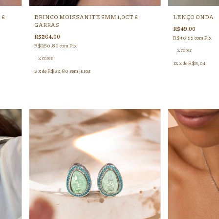
 6
BRINCO MOISSANITE 5MM 1,0CT 6
LENÇO ONDA
GARRAS
R$49,00
R$264,00
R$46,55
com
Pix
R$250,80
com
Pix
2 cores
2 cores
12
x de
R$5,04
5
x de
R$52,80
sem juros