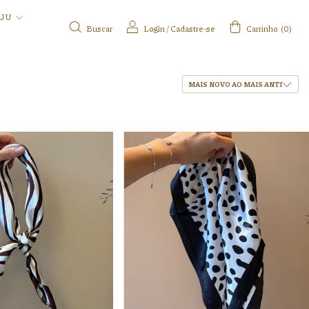
IJU
Buscar
Login
/
Cadastre-se
Carrinho
(
0
)