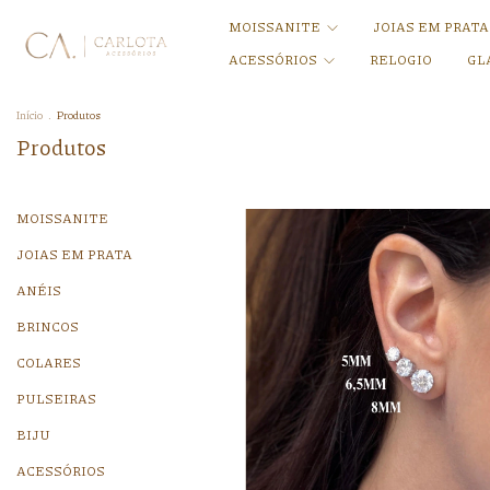
MOISSANITE
JOIAS EM PRAT
ACESSÓRIOS
RELOGIO
GL
Início
.
Produtos
Produtos
MOISSANITE
JOIAS EM PRATA
ANÉIS
BRINCOS
COLARES
PULSEIRAS
BIJU
ACESSÓRIOS