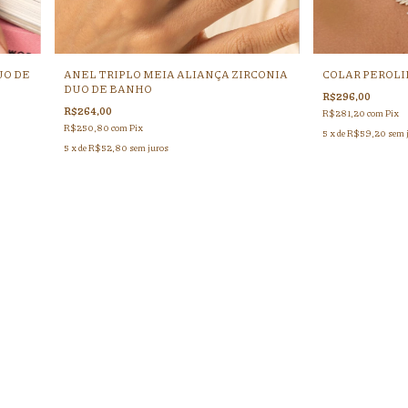
UO DE
ANEL TRIPLO MEIA ALIANÇA ZIRCONIA
COLAR PEROLI
DUO DE BANHO
R$296,00
R$264,00
R$281,20
com
Pix
R$250,80
com
Pix
5
x de
R$59,20
sem 
5
x de
R$52,80
sem juros