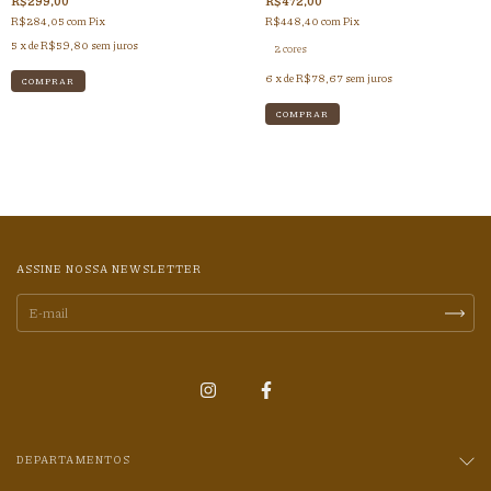
R$299,00
R$472,00
R$284,05
com
Pix
R$448,40
com
Pix
5
x de
R$59,80
sem juros
2 cores
6
x de
R$78,67
sem juros
COMPRAR
ASSINE NOSSA NEWSLETTER
DEPARTAMENTOS