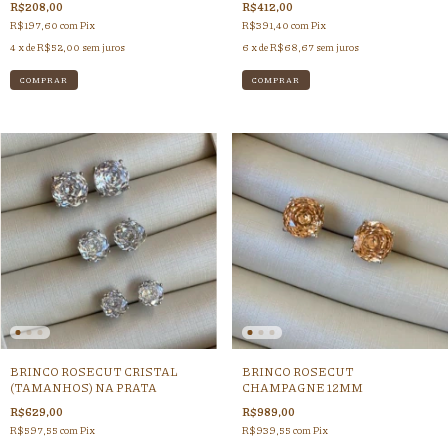
R$208,00
R$412,00
R$197,60
com
Pix
R$391,40
com
Pix
4
x de
R$52,00
sem juros
6
x de
R$68,67
sem juros
BRINCO ROSECUT CRISTAL
BRINCO ROSECUT
(TAMANHOS) NA PRATA
CHAMPAGNE 12MM
R$629,00
R$989,00
R$597,55
com
Pix
R$939,55
com
Pix