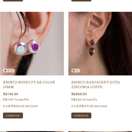
BRINCO ROSECUT AB COLOR
BRINCO EARJACKET GOTA
10MM
ZIRCONIA COFFE
R$746,00
R$659,00
R$708,70
com
Pix
R$626,05
com
Pix
6
x de
R$124,33
sem juros
6
x de
R$109,83
sem juros