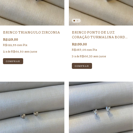
BRINCO TRIANGULO ZIRCONIA
BRINCO PONTO DE LUZ
CORAÇÃO TURMALINA BORDA
R$129,00
ZIRCONIA
R$199,00
R$122,55
com
Pix
R$189,05
com
Pix
2
x de
R$64,50
sem juros
3
x de
R$66,33
sem juros