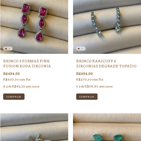
BRINCO 3 FORMAS PINK
BRINCO EARJCUFF 6
FUSION BODA ZIRCONIA
ZIRCONIAS DEGRADE TOPAZIO
R$494,00
R$294,00
R$469,30
com
Pix
R$279,30
com
Pix
6
x de
R$82,33
sem juros
5
x de
R$58,80
sem juros