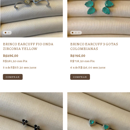
BRINCO EARCUFF FIO ONDA
BRINCO EARCUFF 3 GOTAS
ZIRCONIA YELLOW
COLOMBIANAS
R$296,00
R$756,00
R$281,20
com
Pix
R$718,20
com
Pix
5
x de
R$59,20
sem juros
6
x de
R$126,00
sem juros