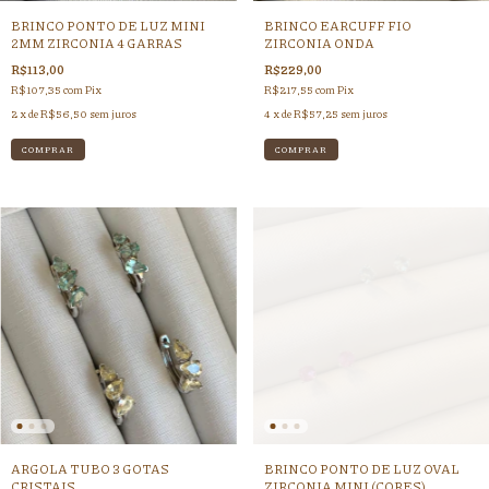
BRINCO PONTO DE LUZ MINI
BRINCO EARCUFF FIO
2MM ZIRCONIA 4 GARRAS
ZIRCONIA ONDA
R$113,00
R$229,00
R$107,35
com
Pix
R$217,55
com
Pix
2
x de
R$56,50
sem juros
4
x de
R$57,25
sem juros
ARGOLA TUBO 3 GOTAS
BRINCO PONTO DE LUZ OVAL
CRISTAIS
ZIRCONIA MINI (CORES)