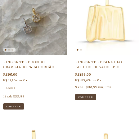
PINGENTE REDONDO
PINGENTE RETANGULO
CRAVEJADO PARA CORDÃO
BOJUDO FRISADO LISO
FINO
DOURADO
R$96,00
R$199,00
R$91,20
com
Pix
R$189,05
com
Pix
3
x de
R$66,33
sem juros
2 cores
12
x de
R$9,88
COMPRAR