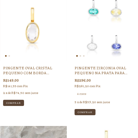
PINGENTE OVAL CRISTAL
PINGENTE ZIRCONIA OVAL
PEQUENO COM BORDA
PEQUENO NA PRATA PARA
DOURADO - (CORDAO GROSSO -
CORDÃO FINO
R$149,00
R$296,00
FECHO CLICK)
R$141,55
com
Pix
R$281,20
com
Pix
2
x de
R$74,50
sem juros
4 cores
5
x de
R$59,20
sem juros
COMPRAR