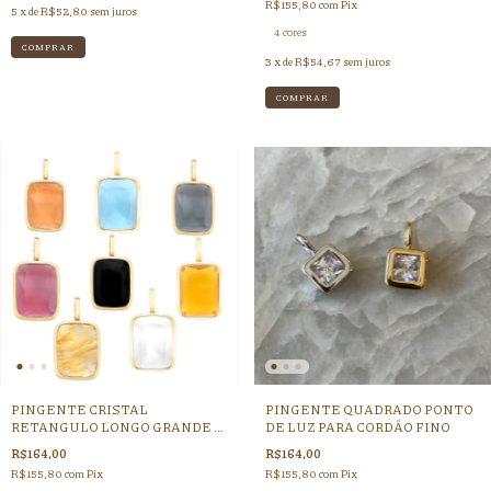
R$155,80
com
Pix
5
x de
R$52,80
sem juros
4 cores
COMPRAR
3
x de
R$54,67
sem juros
COMPRAR
PINGENTE CRISTAL
PINGENTE QUADRADO PONTO
RETANGULO LONGO GRANDE -
DE LUZ PARA CORDÃO FINO
FECHO CLICK
R$164,00
R$164,00
R$155,80
com
Pix
R$155,80
com
Pix