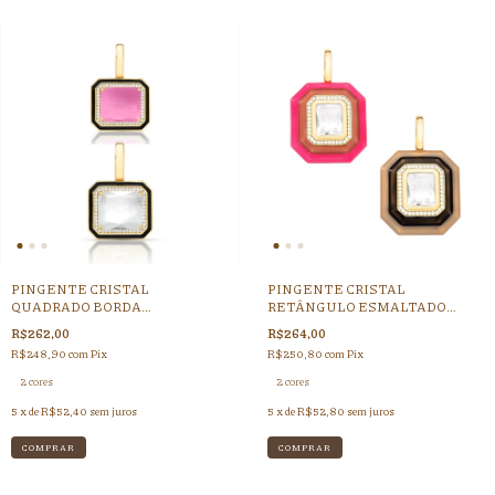
PINGENTE CRISTAL
PINGENTE CRISTAL
QUADRADO BORDA
RETÂNGULO ESMALTADO
ESMALTADA FIO ZIRCONIA
DOURADO (CORDÃO GROSSO -
R$262,00
R$264,00
FECHO CLICK )
R$248,90
com
Pix
R$250,80
com
Pix
2 cores
2 cores
5
x de
R$52,40
sem juros
5
x de
R$52,80
sem juros
COMPRAR
COMPRAR