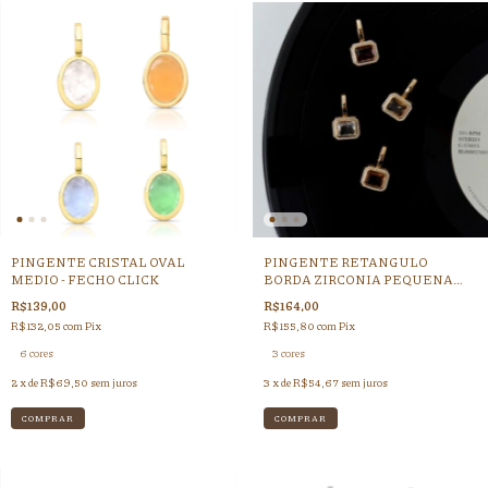
PINGENTE CRISTAL OVAL
PINGENTE RETANGULO
MEDIO - FECHO CLICK
BORDA ZIRCONIA PEQUENA
FECHO CLICK
R$139,00
R$164,00
R$132,05
com
Pix
R$155,80
com
Pix
6 cores
3 cores
2
x de
R$69,50
sem juros
3
x de
R$54,67
sem juros
COMPRAR
COMPRAR