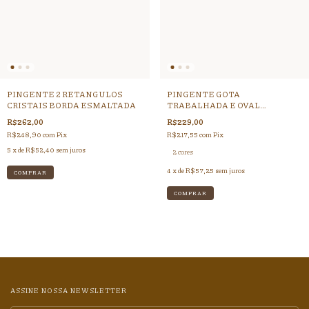
PINGENTE 2 RETANGULOS
PINGENTE GOTA
CRISTAIS BORDA ESMALTADA
TRABALHADA E OVAL
COLORIDA
R$262,00
R$229,00
R$248,90
com
Pix
R$217,55
com
Pix
5
x de
R$52,40
sem juros
2 cores
4
x de
R$57,25
sem juros
COMPRAR
ASSINE NOSSA NEWSLETTER