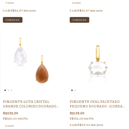
7 cores
2 cores
3
x de
R$54,67
sem juros
3
x de
R$54,67
sem juros
COMPRAR
COMPRAR
PINGENTE GOTA CRISTAL
PINGENTE OVAL FACETADO
GRANDE COLORIDO DOURADO
PEQUENO DOURADO - (CORDAO
(CORDAO GROSSO - FECHO
GROSSO - FECHO CLICK)
R$232,00
R$139,00
CLICK)
R$220,40
com
Pix
R$132,05
com
Pix
2
x de
R$69,50
sem juros
2 cores