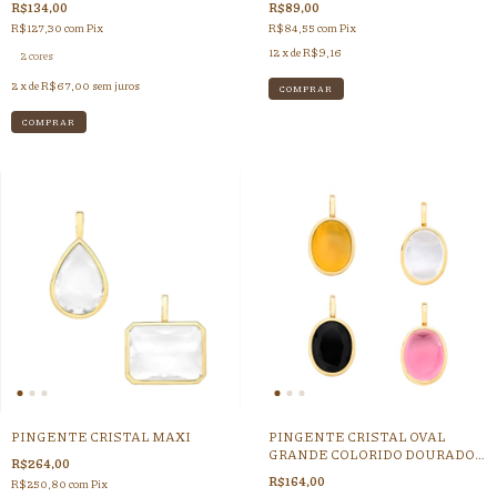
R$134,00
R$89,00
R$127,30
com
Pix
R$84,55
com
Pix
12
x de
R$9,16
2 cores
2
x de
R$67,00
sem juros
COMPRAR
COMPRAR
PINGENTE CRISTAL MAXI
PINGENTE CRISTAL OVAL
GRANDE COLORIDO DOURADO
R$264,00
(CORDAO GROSSO - FECHO
R$164,00
R$250,80
com
Pix
CLICK )