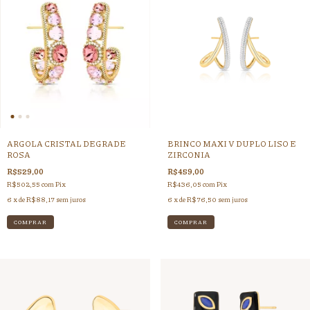
ARGOLA CRISTAL DEGRADE
BRINCO MAXI V DUPLO LISO E
ROSA
ZIRCONIA
R$529,00
R$459,00
R$502,55
com
Pix
R$436,05
com
Pix
6
x de
R$88,17
sem juros
6
x de
R$76,50
sem juros