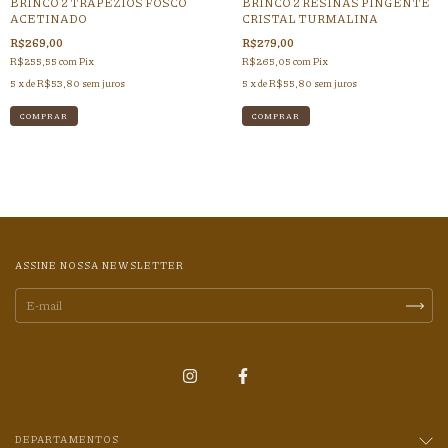
BRINCO 2 TRAPEZIOS FOSCO
BRINCO 2 RESINAS PINGENTE
ACETINADO
CRISTAL TURMALINA
R$269,00
R$279,00
R$255,55
com
Pix
R$265,05
com
Pix
5
x de
R$53,80
sem juros
5
x de
R$55,80
sem juros
ASSINE NOSSA NEWSLETTER
DEPARTAMENTOS