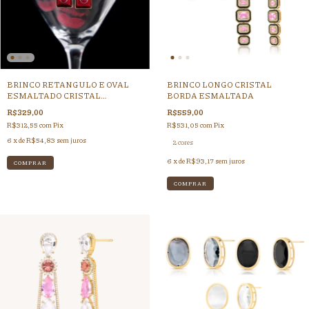
BRINCO RETANGULO E OVAL
BRINCO LONGO CRISTAL
ESMALTADO CRISTAL
BORDA ESMALTADA
VERMELHO RUBI
R$329,00
R$559,00
R$312,55
com
Pix
R$531,05
com
Pix
6
x de
R$54,83
sem juros
2 cores
6
x de
R$93,17
sem juros
COMPRAR