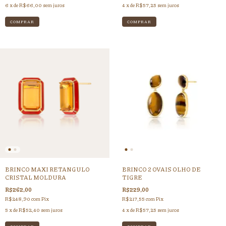
6
x de
R$66,00
sem juros
4
x de
R$57,25
sem juros
BRINCO MAXI RETANGULO
BRINCO 2 OVAIS OLHO DE
CRISTAL MOLDURA
TIGRE
R$262,00
R$229,00
R$248,90
com
Pix
R$217,55
com
Pix
5
x de
R$52,40
sem juros
4
x de
R$57,25
sem juros