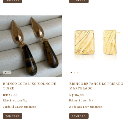
BRINCO GOTA LISO E OLHO DE
BRINCO RETANGULO FRISADO
TIGRE
MARTELADO
R$156,00
R$164,00
R$148,20
com
Pix
R$155,80
com
Pix
3
x de
R$52,00
sem juros
3
x de
R$54,67
sem juros