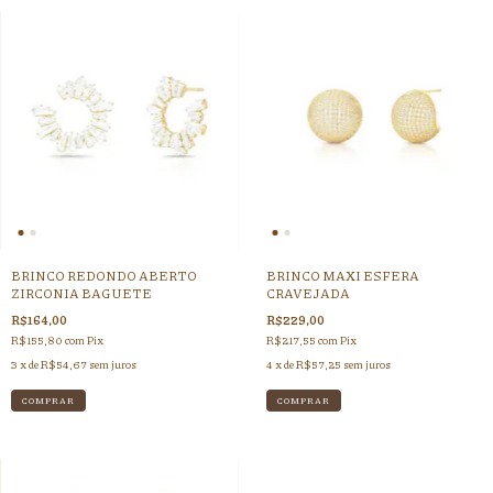
BRINCO REDONDO ABERTO
BRINCO MAXI ESFERA
ZIRCONIA BAGUETE
CRAVEJADA
R$164,00
R$229,00
R$155,80
com
Pix
R$217,55
com
Pix
3
x de
R$54,67
sem juros
4
x de
R$57,25
sem juros