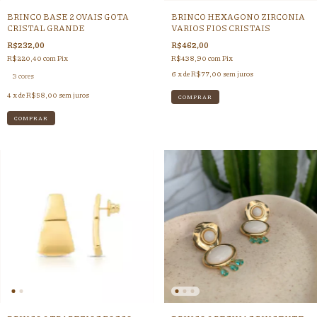
BRINCO BASE 2 OVAIS GOTA
BRINCO HEXAGONO ZIRCONIA
CRISTAL GRANDE
VARIOS FIOS CRISTAIS
R$232,00
R$462,00
R$220,40
com
Pix
R$438,90
com
Pix
6
x de
R$77,00
sem juros
3 cores
4
x de
R$58,00
sem juros
COMPRAR