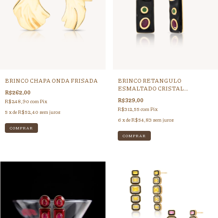
BRINCO CHAPA ONDA FRISADA
BRINCO RETANGULO
ESMALTADO CRISTAL
R$262,00
COLORIDO
R$329,00
R$248,90
com
Pix
R$312,55
com
Pix
5
x de
R$52,40
sem juros
6
x de
R$54,83
sem juros