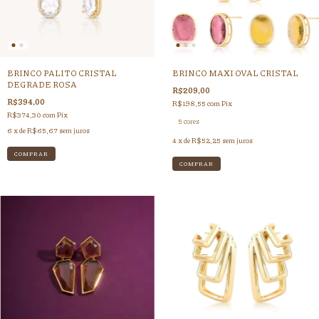
BRINCO PALITO CRISTAL
BRINCO MAXI OVAL CRISTAL
DEGRADE ROSA
R$209,00
R$394,00
R$198,55
com
Pix
R$374,30
com
Pix
5 cores
6
x de
R$65,67
sem juros
4
x de
R$52,25
sem juros
COMPRAR