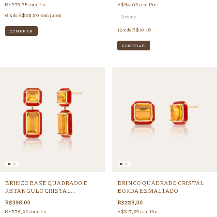
R$373,35
com
Pix
R$94,05
com
Pix
6
x de
R$65,50
sem juros
2 cores
12
x de
R$10,18
COMPRAR
BRINCO BASE QUADRADO E
BRINCO QUADRADO CRISTAL
RETANGULO CRISTAL
BORDA ESMALTADO
MOLDURA
R$396,00
R$229,00
R$376,20
com
Pix
R$217,55
com
Pix