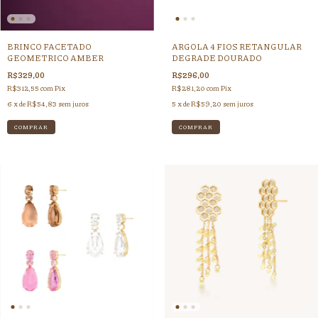
BRINCO FACETADO
ARGOLA 4 FIOS RETANGULAR
GEOMETRICO AMBER
DEGRADE DOURADO
R$329,00
R$296,00
R$312,55
com
Pix
R$281,20
com
Pix
6
x de
R$54,83
sem juros
5
x de
R$59,20
sem juros