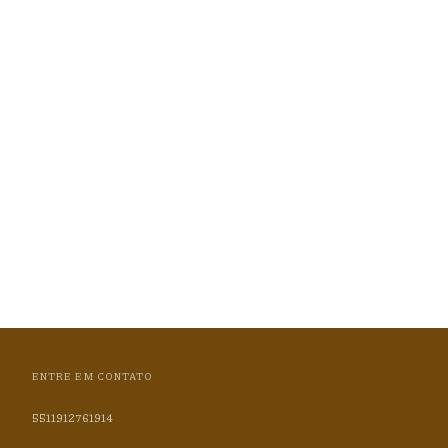
ENTRE EM CONTATO
5511912761914