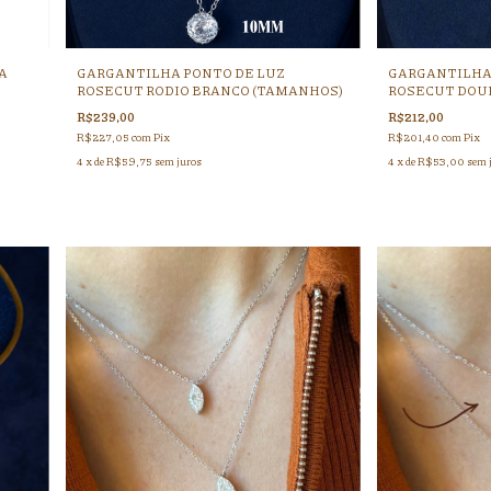
A
GARGANTILHA PONTO DE LUZ
GARGANTILHA
ROSECUT RODIO BRANCO (TAMANHOS)
ROSECUT DOU
R$239,00
R$212,00
R$227,05
com
Pix
R$201,40
com
Pix
4
x de
R$59,75
sem juros
4
x de
R$53,00
sem 