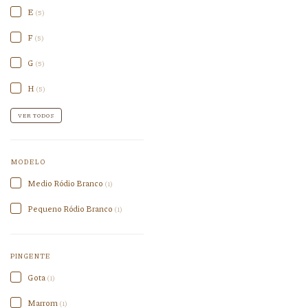
E
(5)
F
(5)
G
(5)
H
(5)
VER TODOS
MODELO
Medio Ródio Branco
(1)
Pequeno Ródio Branco
(1)
PINGENTE
Gota
(1)
Marrom
(1)