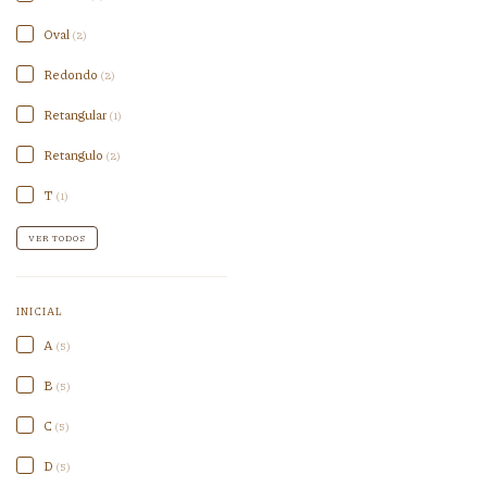
Oval
(2)
Redondo
(2)
Retangular
(1)
Retangulo
(2)
T
(1)
VER TODOS
INICIAL
A
(5)
B
(5)
C
(5)
D
(5)