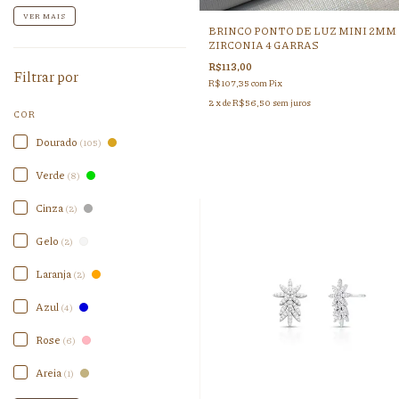
VER MAIS
BRINCO PONTO DE LUZ MINI 2MM
ZIRCONIA 4 GARRAS
R$113,00
Filtrar por
R$107,35
com
Pix
2
x de
R$56,50
sem juros
COR
Dourado
(105)
Verde
(8)
Cinza
(2)
Gelo
(2)
Laranja
(2)
Azul
(4)
Rose
(6)
Areia
(1)