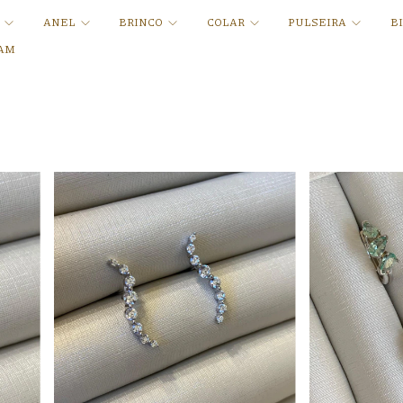
A
ANEL
BRINCO
COLAR
PULSEIRA
B
AM