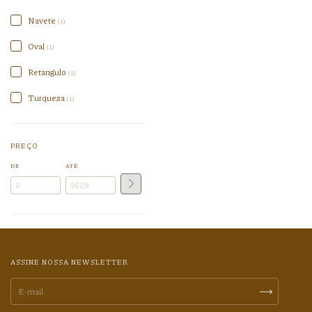
Navete
(1)
Oval
(1)
Retangulo
(1)
Turquesa
(1)
PREÇO
DE
ATÉ
ASSINE NOSSA NEWSLETTER