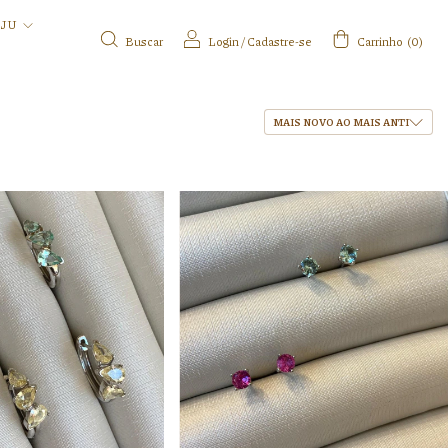
IJU
Buscar
Login
/
Cadastre-se
Carrinho
(
0
)