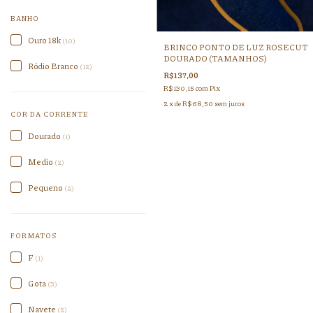
BANHO
Ouro 18k
(10)
BRINCO PONTO DE LUZ ROSECUT
DOURADO (TAMANHOS)
Ródio Branco
(12)
R$137,00
R$130,15
com
Pix
2
x de
R$68,50
sem juros
COR DA CORRENTE
Dourado
(1)
Medio
(2)
Pequeno
(2)
FORMATOS
F
(1)
Gota
(3)
Navete
(2)