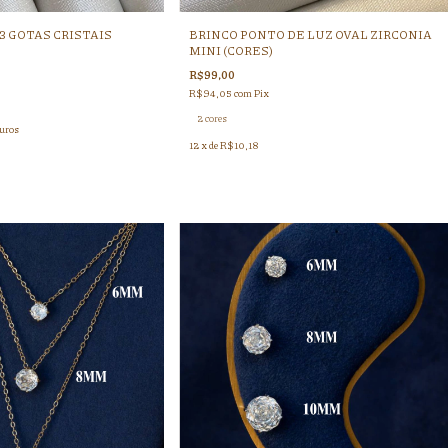
3 GOTAS CRISTAIS
BRINCO PONTO DE LUZ OVAL ZIRCONIA
MINI (CORES)
R$99,00
R$94,05
com
Pix
2 cores
uros
12
x de
R$10,18