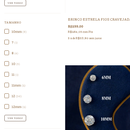
VER TODOS
BRINCO ESTRELA FIOS CRAVEJAD
TAMANHO
R$299,00
10mm
R$284,05
com
Pix
(8)
5
x de
R$59,80
sem juros
7
(1)
8
(4)
10
(5)
11
(1)
11mm
(2)
12
(36)
12mm
(2)
VER TODOS