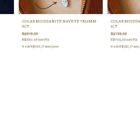
COLAR MOISSANITE NAVETE 7X14MM
COLAR MOISS
3CT
1CT
R$979,00
R$739,00
R$930,05
com
Pix
R$702,05
com
Pix
6
x de
R$163,17
sem juros
6
x de
R$123,17
sem 