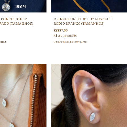
 PONTO DE LUZ
BRINCO PONTO DE LUZ ROSECUT
RADO (TAMANHOS)
RODIO BRANCO (TAMANHOS)
R$137,00
R$130,15
com
Pix
juros
2
x de
R$68,50
sem juros