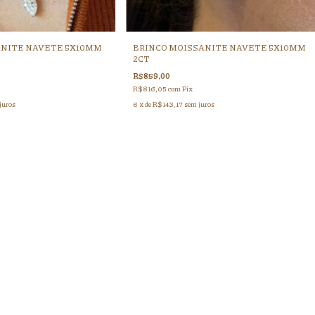
ANITE NAVETE 5X10MM
BRINCO MOISSANITE NAVETE 5X10MM
2CT
R$859,00
R$816,05
com
Pix
juros
6
x de
R$143,17
sem juros