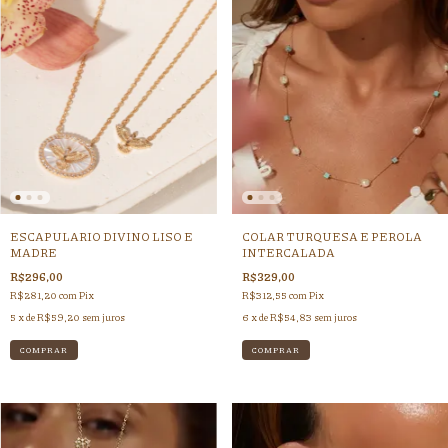
ESCAPULARIO DIVINO LISO E
COLAR TURQUESA E PEROLA
MADRE
INTERCALADA
R$296,00
R$329,00
R$281,20
com
Pix
R$312,55
com
Pix
5
x de
R$59,20
sem juros
6
x de
R$54,83
sem juros