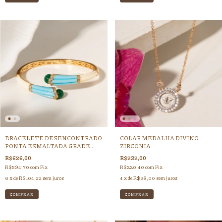
BRACELETE DESENCONTRADO
COLAR MEDALHA DIVINO
PONTA ESMALTADA GRADE
ZIRCONIA
RESINA MARFIM
R$626,00
R$232,00
R$594,70
com
Pix
R$220,40
com
Pix
6
x de
R$104,33
sem juros
4
x de
R$58,00
sem juros