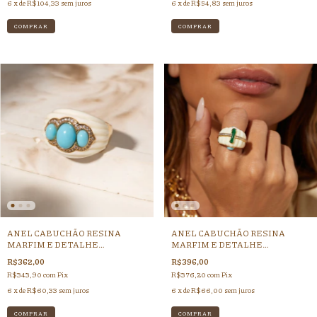
6
x de
R$104,33
sem juros
6
x de
R$54,83
sem juros
COMPRAR
ANEL CABUCHÃO RESINA
ANEL CABUCHÃO RESINA
MARFIM E DETALHE
MARFIM E DETALHE
TURQUESA
ESMERALDA
R$362,00
R$396,00
R$343,90
com
Pix
R$376,20
com
Pix
6
x de
R$60,33
sem juros
6
x de
R$66,00
sem juros
COMPRAR
COMPRAR