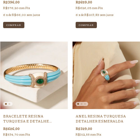
R$396,00
R$659,00
R$376,20
com
Pix
R$626,05
com
Pix
6
x de
R$66,00
sem juros
6
x de
R$109,83
sem juros
BRACELETE RESINA
ANEL RESINA TURQUESA
TURQUESA E DETALHE
DETALHER ESMERALDA
ESMERALDA
R$626,00
R$329,00
R$594,70
com
Pix
R$312,55
com
Pix