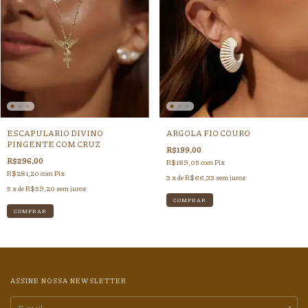
ESCAPULARIO DIVINO
ARGOLA FIO COURO
PINGENTE COM CRUZ
R$199,00
R$296,00
R$189,05
com
Pix
R$281,20
com
Pix
3
x de
R$66,33
sem juros
5
x de
R$59,20
sem juros
ASSINE NOSSA NEWSLETTER