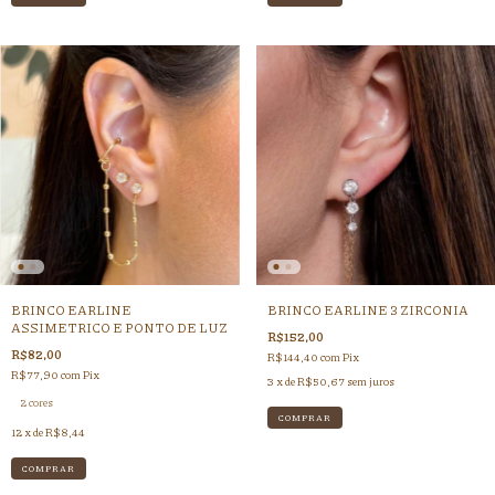
BRINCO EARLINE
BRINCO EARLINE 3 ZIRCONIA
ASSIMETRICO E PONTO DE LUZ
R$152,00
R$82,00
R$144,40
com
Pix
R$77,90
com
Pix
3
x de
R$50,67
sem juros
2 cores
12
x de
R$8,44
COMPRAR