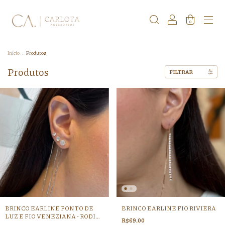
0
Início
.
Produtos
Produtos
FILTRAR
BRINCO EARLINE PONTO DE
BRINCO EARLINE FIO RIVIERA
LUZ E FIO VENEZIANA - RODIO
R$69,00
BRANCO