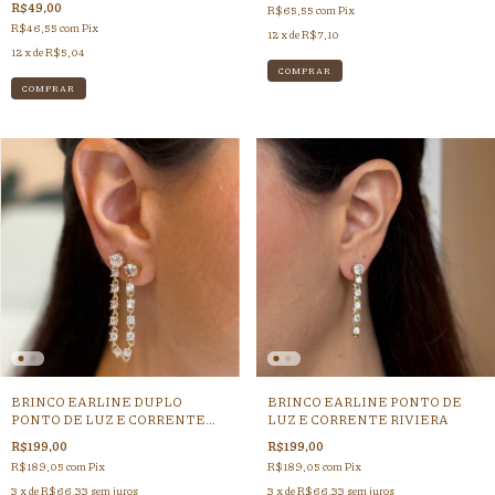
R$49,00
R$65,55
com
Pix
R$46,55
com
Pix
12
x de
R$7,10
12
x de
R$5,04
COMPRAR
BRINCO EARLINE DUPLO
BRINCO EARLINE PONTO DE
PONTO DE LUZ E CORRENTE
LUZ E CORRENTE RIVIERA
RIVIERA
R$199,00
R$199,00
R$189,05
com
Pix
R$189,05
com
Pix
3
x de
R$66,33
sem juros
3
x de
R$66,33
sem juros