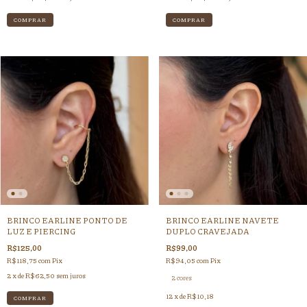
BRINCO EARLINE PONTO DE
BRINCO EARLINE NAVETE
LUZ E PIERCING
DUPLO CRAVEJADA
R$125,00
R$99,00
R$118,75
com
Pix
R$94,05
com
Pix
2
x de
R$62,50
sem juros
2 cores
12
x de
R$10,18