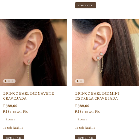
COMPRAR
BRINCO EARLINE NAVETE
BRINCO EARLINE MINI
CRAVEJADA
ESTRELA CRAVEJADA
R$89,00
R$89,00
R$84,55
com
Pix
R$84,55
com
Pix
2 cores
2 cores
12
x de
R$9,16
12
x de
R$9,16
COMPRAR
COMPRAR