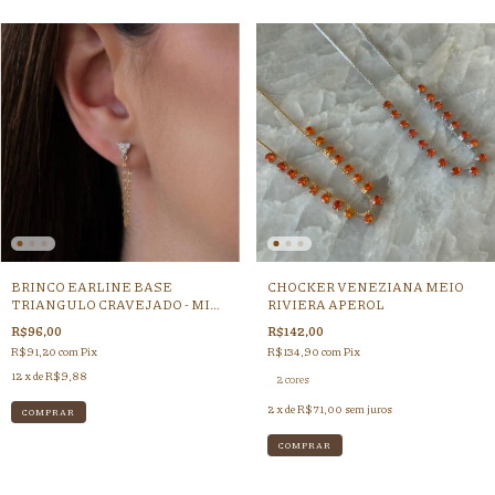
BRINCO EARLINE BASE
CHOCKER VENEZIANA MEIO
TRIANGULO CRAVEJADO - MIX
RIVIERA APEROL
DE BANHOS
R$96,00
R$142,00
R$91,20
com
Pix
R$134,90
com
Pix
12
x de
R$9,88
2 cores
2
x de
R$71,00
sem juros
COMPRAR