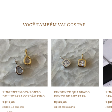
VOCÊ TAMBÉM VAI GOSTAR...
PINGENTE GOTA PONTO
PINGENTE QUADRADO
PIN
DE LUZ PARA CORDÃO FINO
PONTO DE LUZ PARA
GRA
CORDÃO FINO
(CO
R$112,00
R$164,00
R$89
R$106,40
com
Pix
R$155,80
com
Pix
R$84