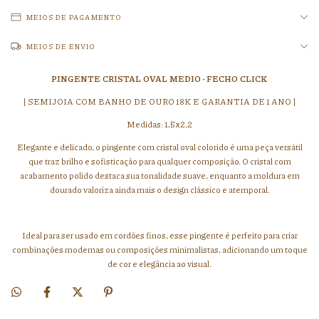
MEIOS DE PAGAMENTO
MEIOS DE ENVIO
PINGENTE CRISTAL OVAL MEDIO - FECHO CLICK
| SEMIJOIA COM BANHO DE OURO 18K E GARANTIA DE 1 ANO |
Medidas: 1,5x2,2
Elegante e delicado, o pingente com cristal oval colorido é uma peça versátil
que traz brilho e sofisticação para qualquer composição. O cristal com
acabamento polido destaca sua tonalidade suave, enquanto a moldura em
dourado valoriza ainda mais o design clássico e atemporal.
Ideal para ser usado em cordões finos, esse pingente é perfeito para criar
combinações modernas ou composições minimalistas, adicionando um toque
de cor e elegância ao visual.