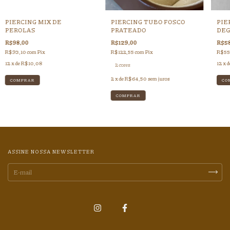
PIERCING MIX DE
PIERCING TUBO FOSCO
PIE
PEROLAS
PRATEADO
DEG
R$98,00
R$129,00
R$58
R$93,10
com
Pix
R$122,55
com
Pix
R$55
12
x de
R$10,08
12
x d
2 cores
2
x de
R$64,50
sem juros
COMPRAR
ASSINE NOSSA NEWSLETTER