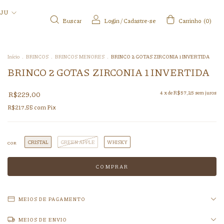
IJU
Buscar
Login
/
Cadastre-se
Carrinho
(
0
)
Início
.
BRINCOS
.
BRINCOS MENORES
.
BRINCO 2 GOTAS ZIRCONIA 1 INVERTIDA
BRINCO 2 GOTAS ZIRCONIA 1 INVERTIDA
R$229,00
4
x de
R$57,25
sem juros
R$217,55
com
Pix
CRISTAL
GREEN APPLE
WHISKY
COR
MEIOS DE PAGAMENTO
MEIOS DE ENVIO