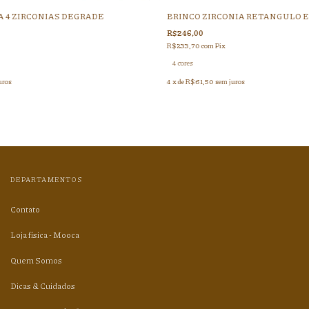
A 4 ZIRCONIAS DEGRADE
BRINCO ZIRCONIA RETANGULO E
R$246,00
R$233,70
com
Pix
4 cores
uros
4
x de
R$61,50
sem juros
DEPARTAMENTOS
Contato
Loja física - Mooca
Quem Somos
Dicas & Cuidados