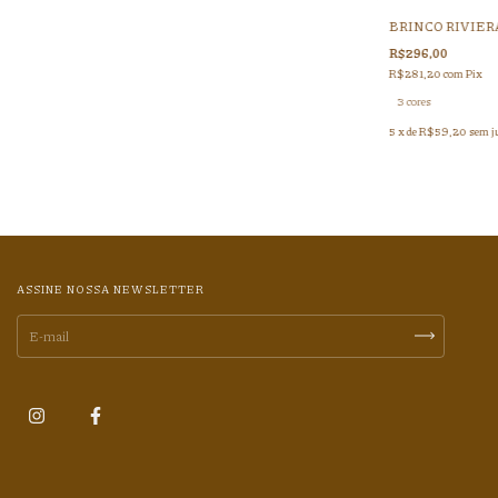
BRINCO RIVIER
R$296,00
R$281,20
com
Pix
3 cores
5
x de
R$59,20
sem j
ASSINE NOSSA NEWSLETTER