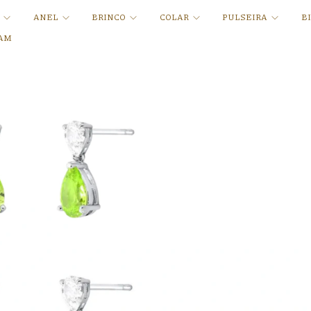
A
ANEL
BRINCO
COLAR
PULSEIRA
B
AM