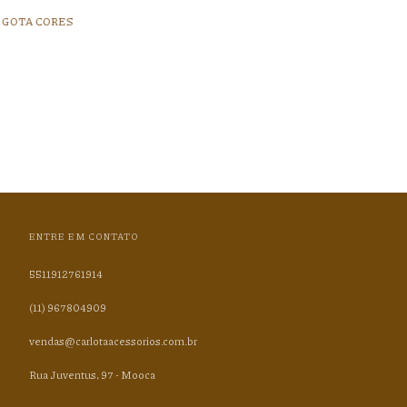
 GOTA CORES
ENTRE EM CONTATO
5511912761914
(11) 967804909
vendas@carlotaacessorios.com.br
Rua Juventus, 97 - Mooca