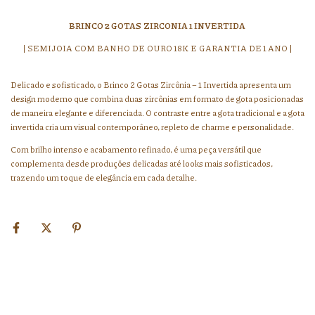
BRINCO 2 GOTAS ZIRCONIA 1 INVERTIDA
| SEMIJOIA COM BANHO DE OURO 18K E GARANTIA DE 1 ANO |
Delicado e sofisticado, o Brinco 2 Gotas Zircônia – 1 Invertida apresenta um
design moderno que combina duas zircônias em formato de gota posicionadas
de maneira elegante e diferenciada. O contraste entre a gota tradicional e a gota
invertida cria um visual contemporâneo, repleto de charme e personalidade.
Com brilho intenso e acabamento refinado, é uma peça versátil que
complementa desde produções delicadas até looks mais sofisticados,
trazendo um toque de elegância em cada detalhe.