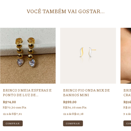
VOCÊ TAMBÉM VAI GOSTAR...
BRINCO 3 MEIA ESFERAS E
BRINCO FIO ONDA MIX DE
BRI
PONTO DE LUZ DE
BANHOS MINI
CRA
CORAÇÃO
BRA
R$74,00
R$99,00
R$16
R$70,30
com
Pix
R$94,05
com
Pix
R$15
12
x de
R$7,61
12
x de
R$10,18
3
x d