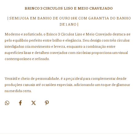
BRINCO 3 CIRCULOS LISO E MEIO CRAVEJADO
| SEMIJOIA EM BANHO DE OURO 18K COM GARANTIA DO BANHO
DE 1 ANO |
Moderno e sofisticado, o Brinco 3 Círculos Liso e Meio Cravejado destaca-se
pelo equilíbrio perfeito entre brilho e elegância. Seu design com três círculos
interligados cria movimento e leveza, enquanto a combinação entre
superfícies lisas e detalhes cravejados com zircônias proporciona um visual
contemporâneo e refinado.
Versátil e cheio de personalidade, é a peça ideal para complementar desde
produções casuais até ocasiões especiais, adicionando um toque de glamour
na medida certa.