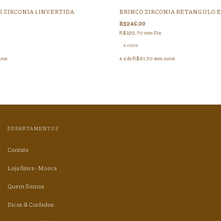
S ZIRCONIA 1 INVERTIDA
BRINCO ZIRCONIA RETANGULO E
R$246,00
R$233,70
com
Pix
4 cores
uros
4
x de
R$61,50
sem juros
DEPARTAMENTOS
Contato
Loja física - Mooca
Quem Somos
Dicas & Cuidados