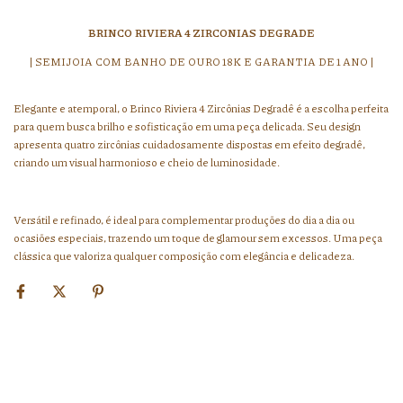
BRINCO RIVIERA 4 ZIRCONIAS DEGRADE
| SEMIJOIA COM BANHO DE OURO 18K E GARANTIA DE 1 ANO |
Elegante e atemporal, o Brinco Riviera 4 Zircônias Degradê é a escolha perfeita
para quem busca brilho e sofisticação em uma peça delicada. Seu design
apresenta quatro zircônias cuidadosamente dispostas em efeito degradê,
criando um visual harmonioso e cheio de luminosidade.
Versátil e refinado, é ideal para complementar produções do dia a dia ou
ocasiões especiais, trazendo um toque de glamour sem excessos. Uma peça
clássica que valoriza qualquer composição com elegância e delicadeza.