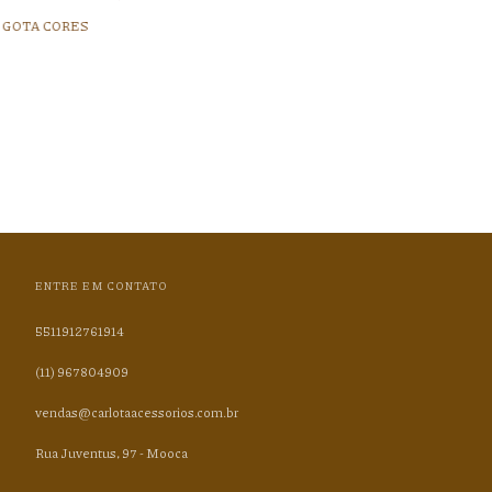
 GOTA CORES
ENTRE EM CONTATO
5511912761914
(11) 967804909
vendas@carlotaacessorios.com.br
Rua Juventus, 97 - Mooca