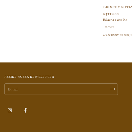
BRINCO 2 GOTA
R$229,00
R$217,55
com
Pix
3 cores
4
x de
R$57,25
sem j
ASSINE NOSSA NEWSLETTER