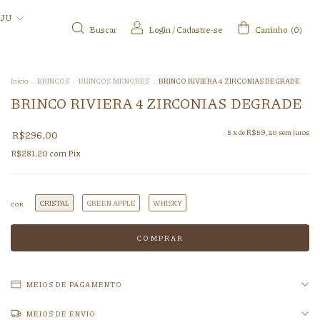
IJU
Buscar
Login
/
Cadastre-se
Carrinho
(
0
)
Início
.
BRINCOS
.
BRINCOS MENORES
.
BRINCO RIVIERA 4 ZIRCONIAS DEGRADE
BRINCO RIVIERA 4 ZIRCONIAS DEGRADE
R$296,00
5
x de
R$59,20
sem juros
R$281,20
com
Pix
CRISTAL
GREEN APPLE
WHISKY
COR
MEIOS DE PAGAMENTO
MEIOS DE ENVIO