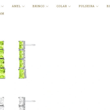
A
ANEL
BRINCO
COLAR
PULSEIRA
B
AM