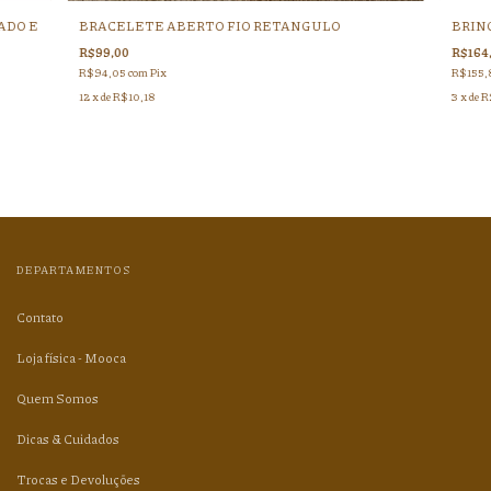
ADO E
BRACELETE ABERTO FIO RETANGULO
BRIN
R$99,00
R$164
R$94,05
com
Pix
R$155
12
x de
R$10,18
3
x de
R
DEPARTAMENTOS
Contato
Loja física - Mooca
Quem Somos
Dicas & Cuidados
Trocas e Devoluções