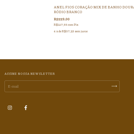
ANEL FIOS CORAÇÃO MIX DE BANHO DOUR
RÓDIO BRANCO
R$229,00
R$217,55
com
Pix
4
x de
R$57,25
sem juros
ASSINE NOSSA NEWSLETTER