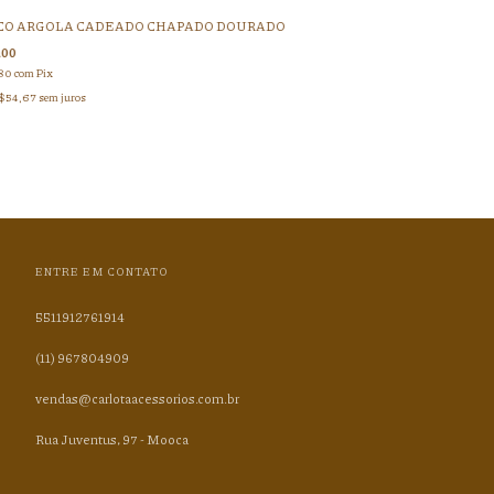
CO ARGOLA CADEADO CHAPADO DOURADO
,00
,80
com
Pix
$54,67
sem juros
ENTRE EM CONTATO
5511912761914
(11) 967804909
vendas@carlotaacessorios.com.br
Rua Juventus, 97 - Mooca