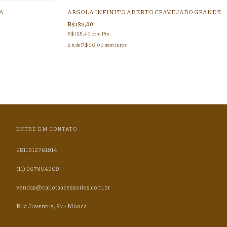
A
ARGOLA INFINITO ABERTO CRAVEJADO GRANDE
R$132,00
R$125,40
com
Pix
2
x de
R$66,00
sem juros
ENTRE EM CONTATO
5511912761914
(11) 967804909
vendas@carlotaacessorios.com.br
Rua Juventus, 97 - Mooca