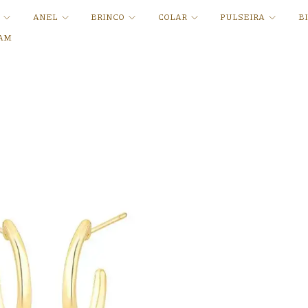
A
ANEL
BRINCO
COLAR
PULSEIRA
B
AM