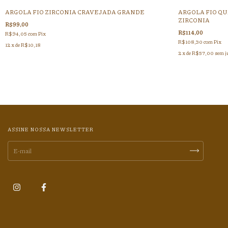
ARGOLA FIO ZIRCONIA CRAVEJADA GRANDE
ARGOLA FIO QU
ZIRCONIA
R$99,00
R$114,00
R$94,05
com
Pix
R$108,30
com
Pix
12
x de
R$10,18
2
x de
R$57,00
sem j
ASSINE NOSSA NEWSLETTER