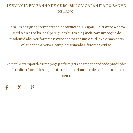
| SEMIJOIA EM BANHO DE OURO 18K COM GARANTIA DO BANHO
DE 1 ANO |
Com um design contemporâneo e sofisticado, a Argola Fio Navete Aberto
Médio é a escolha ideal para quem busca elegância com um toque de
modernidade. Seu formato navete aberto cria um visual leve e marcante,
valorizando o rosto e complementando diferentes estilos.
Versátil e atemporal, é uma peça perfeita para acompanhar desde produções
do dia a dia até ocasiões especiais, trazendo charme e delicadeza na medida
certa.