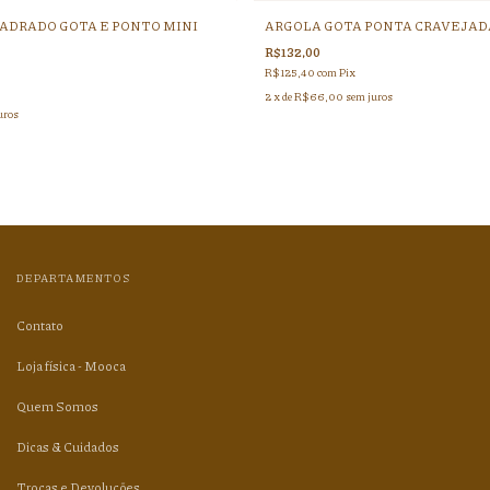
ADRADO GOTA E PONTO MINI
ARGOLA GOTA PONTA CRAVEJAD
R$132,00
R$125,40
com
Pix
2
x de
R$66,00
sem juros
uros
DEPARTAMENTOS
Contato
Loja física - Mooca
Quem Somos
Dicas & Cuidados
Trocas e Devoluções