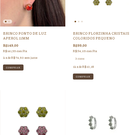
BRINCO PONTO DE LUZ
BRINCO FLORZINHA CRISTAIS
APEROL 11MM
COLORIDOS PEQUENO
R$149,00
R$99,00
R$141,55
com
Pix
R$94,05
com
Pix
2
x de
R$74,50
sem juros
3 cores
12
x de
R$10,18
COMPRAR
COMPRAR