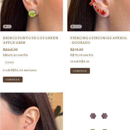
BRINCO PONTO DE LUZ GREEN
PIERCING 4 ZIRCONIAS APEROL
APPLE 11MM
- DOURADO
R$216,00
R$79,00
R$205,20
com
Pix
R$75,05
com
Pix
12
x de
R$8,13
2 cores
4
x de
R$54,00
sem juros
COMPRAR