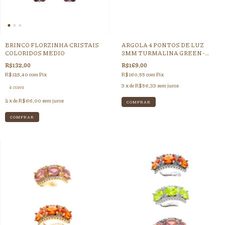
BRINCO FLORZINHA CRISTAIS
ARGOLA 4 PONTOS DE LUZ
COLORIDOS MEDIO
3MM TURMALINA GREEN -
RODIO BRANCO
R$132,00
R$169,00
R$125,40
com
Pix
R$160,55
com
Pix
3
x de
R$56,33
sem juros
4 cores
2
x de
R$66,00
sem juros
COMPRAR