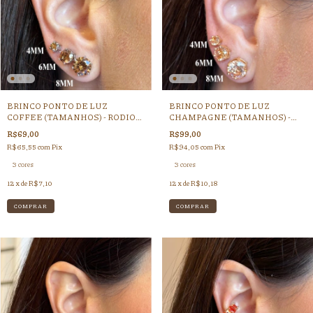
BRINCO PONTO DE LUZ
BRINCO PONTO DE LUZ
COFFEE (TAMANHOS) - RODIO
CHAMPAGNE (TAMANHOS) -
BRANCO
DOURADO
R$69,00
R$99,00
R$65,55
com
Pix
R$94,05
com
Pix
3 cores
3 cores
12
x de
R$7,10
12
x de
R$10,18
COMPRAR
COMPRAR