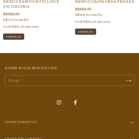
BRINCO EARHOOK FIO LISO E
BRINCO CHAPA ONDA FRISADA
FIO ZIRCONIA
R$262,00
R$329,00
R$248,90
com
Pix
R$312,55
com
Pix
5
x de
R$52,40
sem juros
6
x de
R$54,83
sem juros
ASSINE NOSSA NEWSLETTER
DEPARTAMENTOS
ENTRE EM CONTATO