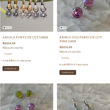
ARGOLA PONTO DE LUZ 10MM
BRINCO SOLITARIO ICE CUT
PINK 11MM
R$224,00
R$472,00
R$212,80
com
Pix
R$448,40
com
Pix
3 cores
2 cores
4
x de
R$56,00
sem juros
6
x de
R$78,67
sem juros
COMPRAR
COMPRAR