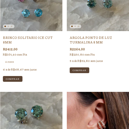
BRINCO SOLITARIO ICE CUT
ARGOLA PONTO DE LUZ
8MM
TURMALINA 8 MM
R$412,00
R$264,00
R$391,40
com
Pix
R$250,80
com
Pix
5
x de
R$52,80
sem juros
4 cores
6
x de
R$68,67
sem juros
COMPRAR