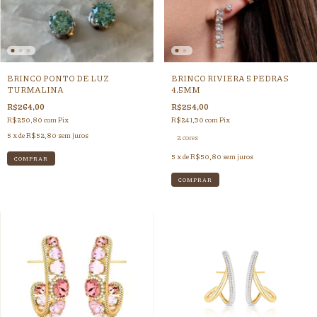
BRINCO PONTO DE LUZ
BRINCO RIVIERA 5 PEDRAS
TURMALINA
4,5MM
R$264,00
R$254,00
R$250,80
com
Pix
R$241,30
com
Pix
5
x de
R$52,80
sem juros
2 cores
5
x de
R$50,80
sem juros
COMPRAR
COMPRAR