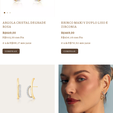
ARGOLA CRISTAL DEGRADE
BRINCO MAXI V DUPLO LISO E
ROSA
ZIRCONIA
R$529,00
R$459,00
R$502,55
com
Pix
R$436,05
com
Pix
6
x de
R$88,17
sem juros
6
x de
R$76,50
sem juros